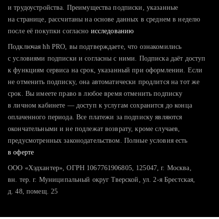
тратите много времени на поиск и вручную поднимаете
и трудоустройства. Преимущества подписки, указанные
резюме
на странице, рассчитаны на основе данных в среднем в неделю
после её покупки согласно
хотите сравнить себя с конкурентами и оценить шансы
исследованию
Подключая hh PRO, вы подтверждаете, что ознакомились
с условиями подписки и согласны с ними. Подписка даёт доступ
к функциям сервиса на срок, указанный при оформлении. Если
не отменить подписку, она автоматически продлится на тот же
срок. Вы имеете право в любое время отменить подписку
в личном кабинете — доступ к услугам сохранится до конца
оплаченного периода. Все платежи за подписку являются
окончательными и не подлежат возврату, кроме случаев,
предусмотренных законодательством. Полные условия есть
в оферте
ООО «Хэдхантер», ОГРН 1067761906805, 125047, г. Москва,
вн. тер. г. Муниципальный округ Тверской, ул. 2-я Брестская,
д. 48, помещ. 25