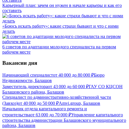
Карьерный план: зачем он нужен в начале карьеры и как его
составить
«Боюсь искать работу»: какие страхи бывают и что с ними
делать
6 советов по адаптации молодого специалиста на первом
рабочем месте
Вакансии дня
Начинающий специалист
от
40 000
до
80 000
₽
Бюро
Недвижимости, Балашов
Заместитель директора
от
43 000
до
60 000
₽
ГАУ СО КЦСОН
Балашовского района, Балашов
Специалист по административно-хозяйственной части
(Завхоз)
от
40 000
до
50 000
₽
Amvi.group, Балашов
Начальник отдела капитального ремонта и
строительства
от
63 000
до
70 000
₽
Управление капитального
строительства администрации Балашовского муниципального
района, Балашов