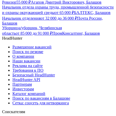
Ревизор
55 000
₽
Агапов Дмитрий Викторович, Балашов
Начальник отдела охраны труда, промышленной безопасности
и охраны окружающей среды
от
65 000
₽
БАЛТЕКС, Балашов
Начальник отделения
от
32 000
до
36 000
₽
Почта России,
Балашов
Уборщица/уборщик, Челябинская
область
от
85 000
до
91 000
₽
ПромКонсалтинг, Балашов
HeadHunter
Размещение вакансий
Поиск по резюме
О компании
Наши вакансии
Реклама на сайте
Требования к ПО
Безопасный HeadHunter
HeadHunter API
Партнерам
Инвесторам
Каталог компаний
Поиск по вакансиям в Балашове
Сетка: соцсеть для нетворкинга
Соискателям