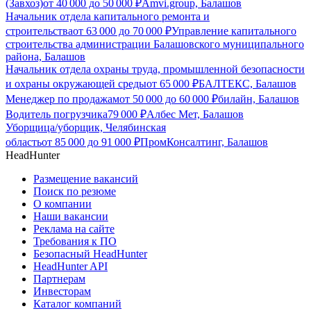
(Завхоз)
от
40 000
до
50 000
₽
Amvi.group, Балашов
Начальник отдела капитального ремонта и
строительства
от
63 000
до
70 000
₽
Управление капитального
строительства администрации Балашовского муниципального
района, Балашов
Начальник отдела охраны труда, промышленной безопасности
и охраны окружающей среды
от
65 000
₽
БАЛТЕКС, Балашов
Менеджер по продажам
от
50 000
до
60 000
₽
билайн, Балашов
Водитель погрузчика
79 000
₽
Албес Мет, Балашов
Уборщица/уборщик, Челябинская
область
от
85 000
до
91 000
₽
ПромКонсалтинг, Балашов
HeadHunter
Размещение вакансий
Поиск по резюме
О компании
Наши вакансии
Реклама на сайте
Требования к ПО
Безопасный HeadHunter
HeadHunter API
Партнерам
Инвесторам
Каталог компаний