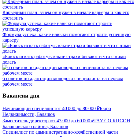
Карьерный план: зачем он нужен в начале карьеры и как его
составить
Формула успеха: какие навыки помогают строить успешную
карьеру
«Боюсь искать работу»: какие страхи бывают и что с ними
делать
6 советов по адаптации молодого специалиста на первом
рабочем месте
Вакансии дня
Начинающий специалист
от
40 000
до
80 000
₽
Бюро
Недвижимости, Балашов
Заместитель директора
от
43 000
до
60 000
₽
ГАУ СО КЦСОН
Балашовского района, Балашов
Специалист по административно-хозяйственной части