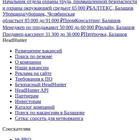
Начальник отдела охраны труда, промышленной безопасности
и охраны окружающей среды
от
65 000
₽
БАЛТЕКС, Балашов
Уборщица/уборщик, Челябинская
область
от
85 000
до
91 000
₽
ПромКонсалтинг, Балашов
Менеджер по продажам
от
50 000
до
60 000
₽
билайн, Балашов
Продавец-кассир
от
31 300
до
36 000
₽
Пятёрочка, Балашов
HeadHunter
Размещение вакансий
Поиск по резюме
О компании
Наши вакансии
Реклама на сайте
Требования к ПО
Безопасный HeadHunter
HeadHunter API
Партнерам
Инвесторам
Каталог компаний
Поиск по вакансиям в Балашове
Сетка: соцсеть для нетворкинга
Соискателям
hh PRO