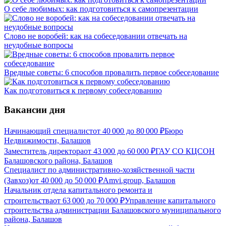
О себе любимых: как подготовиться к самопрезентации
Слово не воробей: как на собеседовании отвечать на
неудобные вопросы
Вредные советы: 6 способов провалить первое собеседование
Как подготовиться к первому собеседованию
Вакансии дня
Начинающий специалист
от
40 000
до
80 000
₽
Бюро
Недвижимости, Балашов
Заместитель директора
от
43 000
до
60 000
₽
ГАУ СО КЦСОН
Балашовского района, Балашов
Специалист по административно-хозяйственной части
(Завхоз)
от
40 000
до
50 000
₽
Amvi.group, Балашов
Начальник отдела капитального ремонта и
строительства
от
63 000
до
70 000
₽
Управление капитального
строительства администрации Балашовского муниципального
района, Балашов