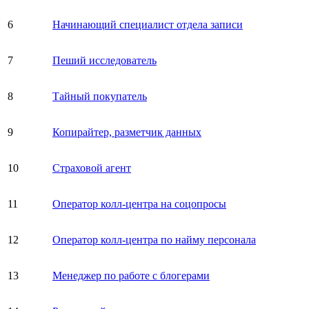
6
Начинающий специалист отдела записи
7
Пеший исследователь
8
Тайный покупатель
9
Копирайтер, разметчик данных
10
Страховой агент
11
Оператор колл-центра на соцопросы
12
Оператор колл-центра по найму персонала
13
Менеджер по работе с блогерами