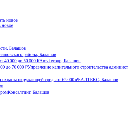
ь новое
сти, Балашов
шовского района, Балашов
от
40 000
до
50 000
₽
Amvi.group, Балашов
000
до
70 000
₽
Управление капитального строительства админис
 и охраны окружающей среды
от
65 000
₽
БАЛТЕКС, Балашов
ов
ромКонсалтинг, Балашов