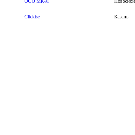
ООО МК-Л
Новосиби
Clickise
Казань