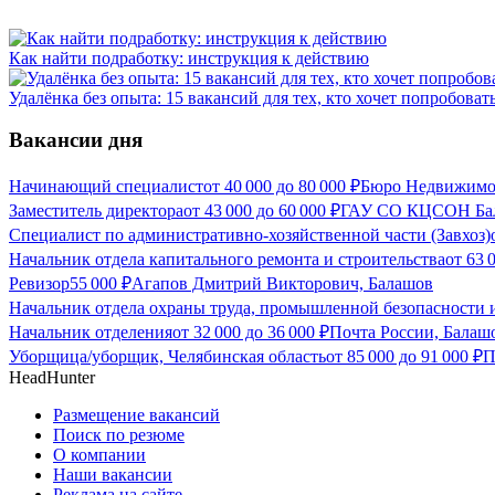
Как найти подработку: инструкция к действию
Удалёнка без опыта: 15 вакансий для тех, кто хочет попробоват
Вакансии дня
Начинающий специалист
от
40 000
до
80 000
₽
Бюро Недвижимо
Заместитель директора
от
43 000
до
60 000
₽
ГАУ СО КЦСОН Бала
Специалист по административно-хозяйственной части (Завхоз)
Начальник отдела капитального ремонта и строительства
от
63 
Ревизор
55 000
₽
Агапов Дмитрий Викторович, Балашов
Начальник отдела охраны труда, промышленной безопасности
Начальник отделения
от
32 000
до
36 000
₽
Почта России, Балаш
Уборщица/уборщик, Челябинская область
от
85 000
до
91 000
₽
П
HeadHunter
Размещение вакансий
Поиск по резюме
О компании
Наши вакансии
Реклама на сайте