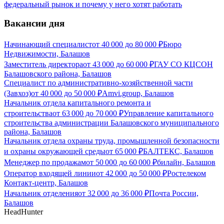
федеральный рынок и почему у него хотят работать
Вакансии дня
Начинающий специалист
от
40 000
до
80 000
₽
Бюро
Недвижимости, Балашов
Заместитель директора
от
43 000
до
60 000
₽
ГАУ СО КЦСОН
Балашовского района, Балашов
Специалист по административно-хозяйственной части
(Завхоз)
от
40 000
до
50 000
₽
Amvi.group, Балашов
Начальник отдела капитального ремонта и
строительства
от
63 000
до
70 000
₽
Управление капитального
строительства администрации Балашовского муниципального
района, Балашов
Начальник отдела охраны труда, промышленной безопасности
и охраны окружающей среды
от
65 000
₽
БАЛТЕКС, Балашов
Менеджер по продажам
от
50 000
до
60 000
₽
билайн, Балашов
Оператор входящей линии
от
42 000
до
50 000
₽
Ростелеком
Контакт-центр, Балашов
Начальник отделения
от
32 000
до
36 000
₽
Почта России,
Балашов
HeadHunter