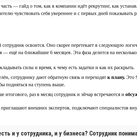
 часть — гайд о том, как в компании идёт рекрутинг, как устан
ителю чувствовать себя увереннее и с первых дней показывать р
ый сотрудник освоится. Оно скорее перетекает в следующую лог
 — ещё на ближайшие 6 месяцев. Эта фаза делится на несколько
вкладывать силы и время, к чему есть задатки и как их раскрыть.
лён, сотруднику дают обратную связь и переходят
к плану.
Это S
обы подняться на ступень выше.
 итогового, раз в месяц сотрудник и эйчар встречаются и
обсу
ния приглашают внешних экспертов, подключают специалистов вн
сть и у сотрудника, и у бизнеса? Сотрудник поним