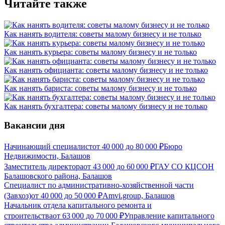
Читайте также
Как нанять водителя: советы малому бизнесу и не только
Как нанять курьера: советы малому бизнесу и не только
Как нанять официанта: советы малому бизнесу и не только
Как нанять бариста: советы малому бизнесу и не только
Как нанять бухгалтера: советы малому бизнесу и не только
Вакансии дня
Начинающий специалист
от
40 000
до
80 000
₽
Бюро
Недвижимости, Балашов
Заместитель директора
от
43 000
до
60 000
₽
ГАУ СО КЦСОН
Балашовского района, Балашов
Специалист по административно-хозяйственной части
(Завхоз)
от
40 000
до
50 000
₽
Amvi.group, Балашов
Начальник отдела капитального ремонта и
строительства
от
63 000
до
70 000
₽
Управление капитального