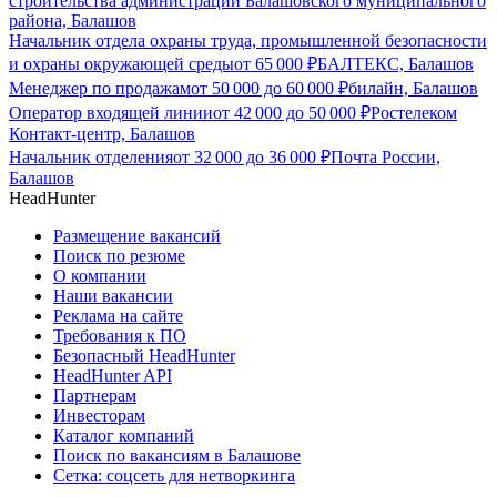
строительства администрации Балашовского муниципального
района, Балашов
Начальник отдела охраны труда, промышленной безопасности
и охраны окружающей среды
от
65 000
₽
БАЛТЕКС, Балашов
Менеджер по продажам
от
50 000
до
60 000
₽
билайн, Балашов
Оператор входящей линии
от
42 000
до
50 000
₽
Ростелеком
Контакт-центр, Балашов
Начальник отделения
от
32 000
до
36 000
₽
Почта России,
Балашов
HeadHunter
Размещение вакансий
Поиск по резюме
О компании
Наши вакансии
Реклама на сайте
Требования к ПО
Безопасный HeadHunter
HeadHunter API
Партнерам
Инвесторам
Каталог компаний
Поиск по вакансиям в Балашове
Сетка: соцсеть для нетворкинга