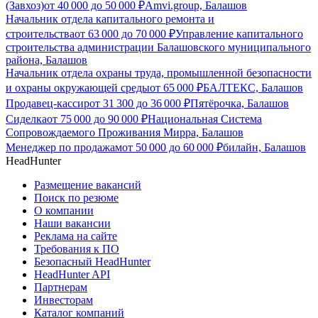
(Завхоз)
от
40 000
до
50 000
₽
Amvi.group, Балашов
Начальник отдела капитального ремонта и
строительства
от
63 000
до
70 000
₽
Управление капитального
строительства администрации Балашовского муниципального
района, Балашов
Начальник отдела охраны труда, промышленной безопасности
и охраны окружающей среды
от
65 000
₽
БАЛТЕКС, Балашов
Продавец-кассир
от
31 300
до
36 000
₽
Пятёрочка, Балашов
Сиделка
от
75 000
до
90 000
₽
Национальная Система
Сопровождаемого Проживания Мирра, Балашов
Менеджер по продажам
от
50 000
до
60 000
₽
билайн, Балашов
HeadHunter
Размещение вакансий
Поиск по резюме
О компании
Наши вакансии
Реклама на сайте
Требования к ПО
Безопасный HeadHunter
HeadHunter API
Партнерам
Инвесторам
Каталог компаний