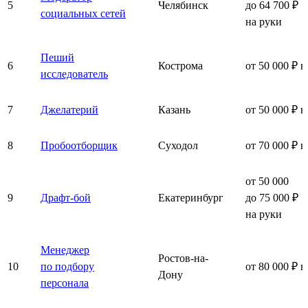
5
Челябинск
до 64 700 ₽
социальных сетей
на руки
Пеший
6
Кострома
от 50 000 ₽ н
исследователь
7
Джелатерий
Казань
от 50 000 ₽ н
8
Пробоотборщик
Суходол
от 70 000 ₽ н
от 50 000
9
Драфт-бой
Екатеринбург
до 75 000 ₽
на руки
Менеджер
Ростов-на-
10
по подбору
от 80 000 ₽ н
Дону
персонала