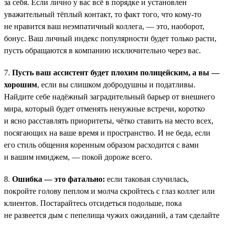
за себя. Если лично у вас всё в порядке и установлен
уважительный тёплый контакт, то факт того, что кому-то
не нравится ваш неэмпатичный коллега, — это, наоборот,
бонус. Ваш личный индекс популярности будет только расти,
пусть обращаются в компанию исключительно через вас.
7.
Пусть ваш ассистент будет плохим полицейским, а вы —
хорошим
, если вы слишком добродушны и податливы.
Найдите себе надёжный заградительный барьер от внешнего
мира, который будет отменять ненужные встречи, коротко
и ясно расставлять приоритеты, чётко ставить на место всех,
посягающих на ваше время и пространство. И не беда, если
его стиль общения коренным образом расходится с вами
и вашим имиджем, — покой дороже всего.
8.
Ошибка — это фатально:
если таковая случилась,
покройте голову пеплом и молча скройтесь с глаз коллег или
клиентов. Постарайтесь отсидеться подольше, пока
не развеется дым с пепелища чужих ожиданий, а там сделайте