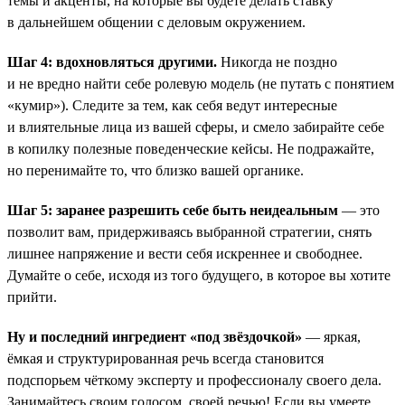
темы и акценты, на которые вы будете делать ставку
в дальнейшем общении с деловым окружением.
Шаг 4: вдохновляться другими.
Никогда не поздно
и не вредно найти себе ролевую модель (не путать с понятием
«кумир»). Следите за тем, как себя ведут интересные
и влиятельные лица из вашей сферы, и смело забирайте себе
в копилку полезные поведенческие кейсы. Не подражайте,
но перенимайте то, что близко вашей органике.
Шаг 5: заранее разрешить себе быть неидеальным
— это
позволит вам, придерживаясь выбранной стратегии, снять
лишнее напряжение и вести себя искреннее и свободнее.
Думайте о себе, исходя из того будущего, в которое вы хотите
прийти.
Ну и последний ингредиент «под звёздочкой»
— яркая,
ёмкая и структурированная речь всегда становится
подспорьем чёткому эксперту и профессионалу своего дела.
Занимайтесь своим голосом, своей речью! Если вы умеете