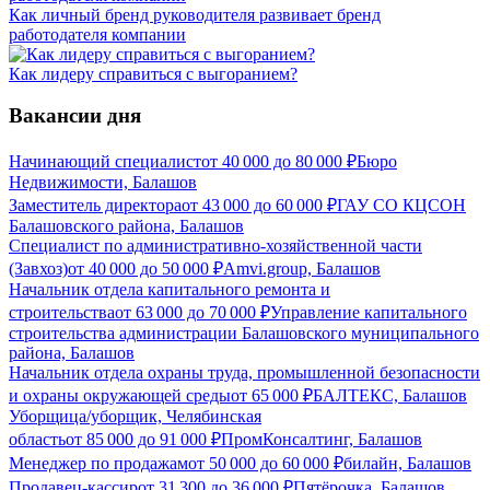
Как личный бренд руководителя развивает бренд
работодателя компании
Как лидеру справиться с выгоранием?
Вакансии дня
Начинающий специалист
от
40 000
до
80 000
₽
Бюро
Недвижимости, Балашов
Заместитель директора
от
43 000
до
60 000
₽
ГАУ СО КЦСОН
Балашовского района, Балашов
Специалист по административно-хозяйственной части
(Завхоз)
от
40 000
до
50 000
₽
Amvi.group, Балашов
Начальник отдела капитального ремонта и
строительства
от
63 000
до
70 000
₽
Управление капитального
строительства администрации Балашовского муниципального
района, Балашов
Начальник отдела охраны труда, промышленной безопасности
и охраны окружающей среды
от
65 000
₽
БАЛТЕКС, Балашов
Уборщица/уборщик, Челябинская
область
от
85 000
до
91 000
₽
ПромКонсалтинг, Балашов
Менеджер по продажам
от
50 000
до
60 000
₽
билайн, Балашов
Продавец-кассир
от
31 300
до
36 000
₽
Пятёрочка, Балашов