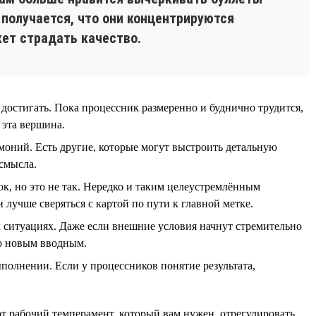
 получается, что они концентрируются
жет страдать качество.
 достигать. Пока процессник размеренно и буднично трудится,
 эта вершина.
емоний. Есть другие, которые могут выстроить детальную
 смысла.
вок, но это не так. Нередко и таким целеустремлённым
 лучше сверяться с картой по пути к главной метке.
х ситуациях. Даже если внешние условия начнут стремительно
но новым вводным.
ыполнении. Если у процессников понятие результата,
от рабочий темперамент, который вам нужен, отрегулировать