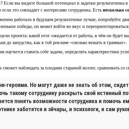
н? Если вы видите большой потенциал и задатки результатника в
 если это совпадает с интересами сотрудника. Есть
несколько с
ению работало в будущем результатнике лучше, попробуйте дви
аленькие победы, он может войти во вкус и переориентироватьс
ели проекта: какой итог ожидается от работы, в чём он будет вы
м до занудства, как в той рекламе «сколько вешать в граммах».
сам научится ставить себе задачи, определять характеристики ус
 сможет наблюдать за плодами стараний коллег, сравнивать со с
-героями. Но могут даже не знать об этом, сидет
мочь такому сотруднику раскрыть свой истинный п
ается понять возможности сотрудника и помочь ем
отнике заботятся и эйчары, и психологи, и сам рук