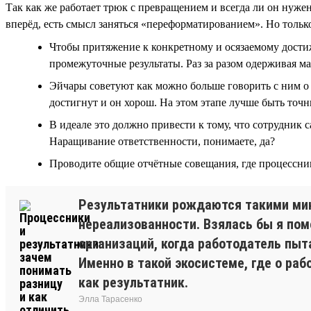
Так как же работает трюк с превращением и всегда ли он нуже
вперёд, есть смысл заняться «переформатированием». Но только
Чтобы притяжение к конкретному и осязаемому достиж
промежуточные результаты. Раз за разом одерживая м
Эйчары советуют как можно больше говорить с ним о ц
достигнут и он хорош. На этом этапе лучше быть точны
В идеале это должно привести к тому, что сотрудник 
Наращивание ответственности, понимаете, да?
Проводите общие отчётные совещания, где процессник
Результатники рождаются такими мини
нереализованности. Взялась бы я по
организаций, когда работодатель пыт
Именно в такой экосистеме, где о раб
как результатник.
Элла Тарасенко