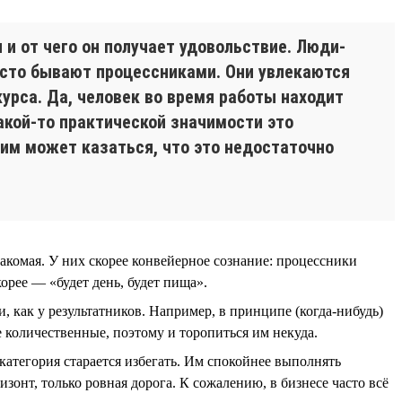
 и от чего он получает удовольствие. Люди-
часто бывают процессниками. Они увлекаются
курса. Да, человек во время работы находит
акой-то практической значимости это
к им может казаться, что это недостаточно
накомая. У них скорее конвейерное сознание: процессники
орее — «будет день, будет пища».
 как у результатников. Например, в принципе (когда-нибудь)
е количественные, поэтому и торопиться им некуда.
 категория старается избегать. Им спокойнее выполнять
изонт, только ровная дорога. К сожалению, в бизнесе часто всё