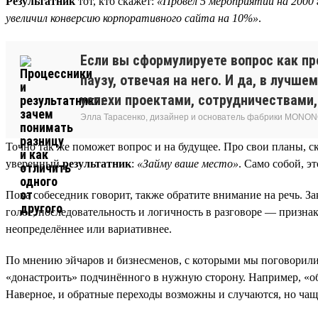
Результатник
тот, кто скажет:
«Провёл 5 мероприятий на 2000 
увеличил конверсию корпоративного сайта на 10%»
.
Если вы сформулируете вопрос как пр
паузу, отвечая на него. И да, в лучш
успехи проектами, сотрудничествами,
Элла Тарасенко, дизайнер и основатель фабрики MONON
Точно так же поможет вопрос и на будущее. Про свои планы, ск
уверенный
результатник
:
«Займу ваше место»
. Само собой, э
Пока собеседник говорит, также обратите внимание на речь. З
голос, последовательность и логичность в разговоре — признак
неопределённее или вариативнее.
По мнению эйчаров и бизнесменов, с которыми мы поговорили, 
«донастроить» подчинённого в нужную сторону. Например, «о
Наверное, и обратные переходы возможны и случаются, но чаще в