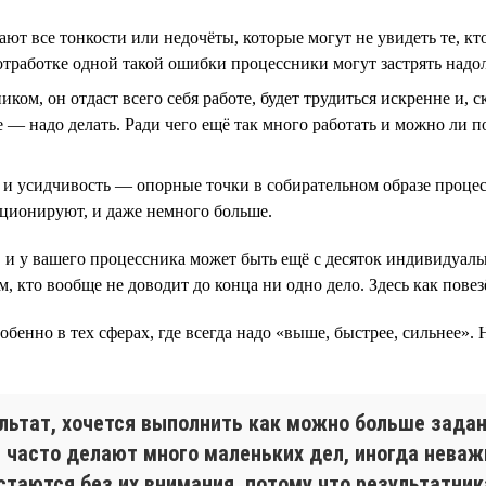
чают все тонкости или недочёты, которые могут не увидеть те, 
 отработке одной такой ошибки процессники могут застрять надо
ом, он отдаст всего себя работе, будет трудиться искренне и, с
 — надо делать. Ради чего ещё так много работать и можно ли по
 и усидчивость — опорные точки в собирательном образе процесс
кционируют, и даже немного больше.
, и у вашего процессника может быть ещё с десяток индивидуал
, кто вообще не доводит до конца ни одно дело. Здесь как повез
собенно в тех сферах, где всегда надо «выше, быстрее, сильнее».
ультат, хочется выполнить как можно больше задан
 часто делают много маленьких дел, иногда неваж
стаются без их внимания, потому что результатни