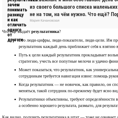
из своего большого списка маленьких 
не на том, на чём нужно. Что ещё? П
Мария Качановская
Что ещё выдаёт
результатника
?
Это люди-цифры, люди-показатели, люди-цели. Им прет
результатник каждый день приближает себя к взятию 
Путь к цели каждый результатник прокладывает вольны
стратегию, учесть все попутные мелочи и удачно фини
Может показаться, что результатник, как универсальна
сотрудникам требуется навигация извне: помощь руков
Когда результатник — не новичок, как правило, он с
меняться, такой сотрудник по-прежнему будет ясно ви
Результатники объективны, требуют определённости в 
а особенно хорошего результата, размыто, для результ
Как видно, получить результатника в штат — тоже не означает