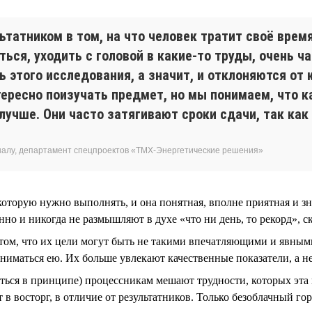
татником в том, на что человек тратит своё время
ься, уходить с головой в какие-то труды, очень 
 этого исследования, а значит, и отклоняются от 
ресно поизучать предмет, но мы понимаем, что к
 лучше. Они часто затягивают сроки сдачи, так ка
налу, департамент спецпроектов «ТМХ-Энергетические решения»
 которую нужно выполнять, и она понятная, вполне приятная и з
о и никогда не размышляют в духе «что ни день, то рекорд», ск
том, что их цели могут быть не такими впечатляющими и явными,
аниматься ею. Их больше увлекают качественные показатели, а н
биться в принципе) процессникам мешают трудности, которых эта
в восторг, в отличие от результатников. Только безоблачный гор