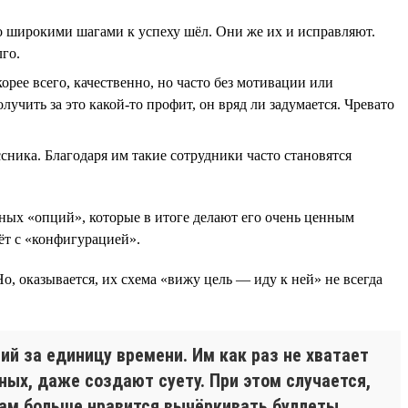
кто широкими шагами к успеху шёл. Они же их и исправляют.
лго.
корее всего, качественно, но часто без мотивации или
лучить за это какой-то профит, он вряд ли задумается. Чревато
ника. Благодаря им такие сотрудники часто становятся
ьных «опций», которые в итоге делают его очень ценным
ёт с «конфигурацией».
 Но, оказывается, их схема «вижу цель — иду к ней» не всегда
ий за единицу времени. Им как раз не хватает
ных, даже создают суету. При этом случается,
кам больше нравится вычёркивать буллеты