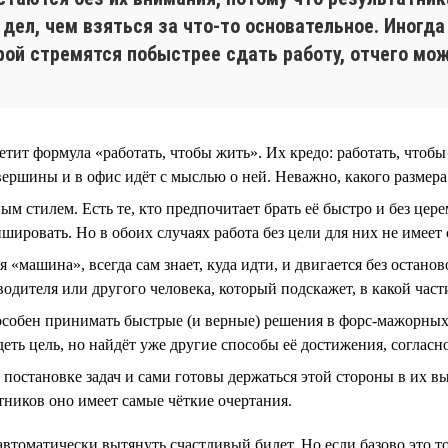
дел, чем взяться за что-то основательное. Иногда
орой стремятся побыстрее сдать работу, отчего мо
ит формула «работать, чтобы жить». Их кредо: работать, чтобы
вершины и в офис идёт с мыслью о ней. Неважно, какого размера
м стилем. Есть те, кто предпочитает брать её быстро и без цер
шировать. Но в обоих случаях работа без цели для них не имеет
я «машина», всегда сам знает, куда идти, и двигается без остано
одителя или другого человека, который подскажет, в какой части
пособен принимать быстрые (и верные) решения в форс-мажорны
деть цель, но найдёт уже другие способы её достижения, соглас
постановке задач и сами готовы держаться этой стороны в их в
атников оно имеет самые чёткие очертания.
 автоматически вытянуть счастливый билет. Но если базово это т