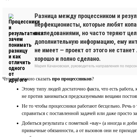
Разница между процессником и резуль
перфекционисты, которые любят копат
исследованиями, но часто теряют цель
дополнительную информацию, ему инте
не имеет — проект от этого не станет
хорошо и полно сделано.
Мария Качановская, руководитель направления по персо
Что ещё можно сказать
про процессников
?
Этому типу людей достаточно факта, что есть работа,
не против заниматься предсказуемыми вещами постоянн
Не то чтобы процессники работают бесцельно. Речь о 
справиться с поставленной задачей или даже просто з
Добиться результата с пометкой «вау» (а иногда и до
привычные обязанности, а от вызовов они не приходят 