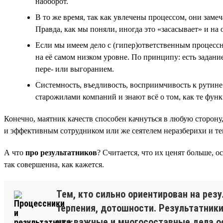
наоборот.
В то же время, так как увлечены процессом, они заме
Правда, как мы поняли, иногда это «засасывает» и на
Если мы имеем дело с (гипер)ответственным процессник
на её самом низком уровне. По принципу: есть задание
пере- или выгоранием.
Системность, въедливость, восприимчивость к рутине
старожилами компаний и знают всё о том, как те фун
Конечно, маятник качеств способен качнуться в любую сторону
и эффективным сотрудником или же сеятелем неразберихи и тем
А что
про результатников
? Считается, что их ценят больше, о
так совершенна, как кажется.
Тем, кто сильно ориентирован на рез
терпения, дотошности. Результатники
что важные и многосоставные дела о