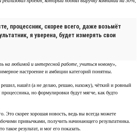
 реализовал проект, который поднял выручку компании на 30%,
е, процессник, скорее всего, даже возьмёт
ультатник, я уверена, будет измерять свои
ь на любимой и интересной работе, учиться новому»
,
примерное настроение и амбиции категорий понятны.
 решил, нашёл (а не делаю, решаю, нахожу), чёткий и ровный
у процессника, но формулировки будут мягче, как будто
. Это скорее хорошая новость, ведь вы всегда можете
рабочими привычками, получить начинающего результатника.
 такое результат, и мог его показать.