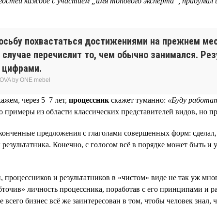
гостей каждое с участием „имя топового эксперта“, придумал и
осьбу похвастаться достижениями на прежнем мест
ем случае перечислит то, чем обычно занимался. Рез
 цифрами.
OVA by ONE mebel
ажем, через 5–7 лет,
процессник
скажет туманно:
«Буду работат
то примеры из области классических представителей видов, но 
аконченные предложения с глаголами совершенных форм: сделал,
 результатника. Конечно, с голосом всё в порядке может быть и 
процессников и результатников в «чистом» виде не так уж много
бточив» личность процессника, поработав с его принципами и 
сего бизнес всё же заинтересован в том, чтобы человек знал, что