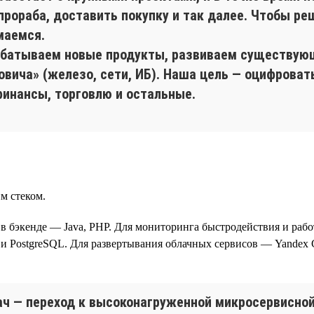
прораба, доставить покупку и так далее. Чтобы ре
маемся.
абатываем новые продукты, развиваем существу
вича» (железо, сети, ИБ). Наша цель — оцифроват
финансы, торговлю и остальные.
м стеком.
t, в бэкенде — Java, PHP. Для мониторинга быстродействия и рабо
PostgreSQL. Для развертывания облачных сервисов — Yandex C
ач — переход к высоконагруженной микросервисной