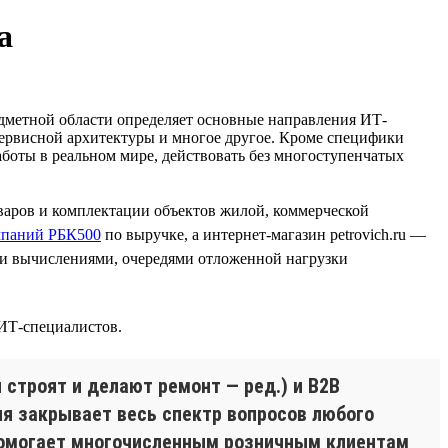
а
едметной области определяет основные направления ИТ-
осервисной архитектуры и многое другое. Кроме специфики
работы в реальном мире, действовать без многоступенчатых
варов и комплектации объектов жилой, коммерческой
мпаний РБК500
по выручке, а интернет-магазин petrovich.ru —
и вычислениями, очередями отложенной нагрузки
 ИТ-специалистов.
 строят и делают ремонт — ред.) и B2B
ия закрывает весь спектр вопросов любого
я помогает многочисленным розничным клиентам