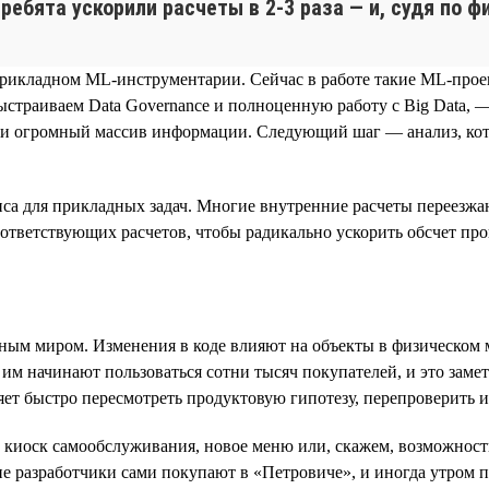
 ребята ускорили расчеты в 2‑3 раза — и, судя по 
прикладном ML‑инструментарии. Сейчас в работе такие ML‑прое
ыстраиваем Data Governance и полноценную работу с Big Data, 
рали огромный массив информации. Следующий шаг — анализ, к
са для прикладных задач. Многие внутренние расчеты переезжаю
ответствующих расчетов, чтобы радикально ускорить обсчет про
льным миром. Изменения в коде влияют на объекты в физическом 
им начинают пользоваться сотни тысяч покупателей, и это заме
яет быстро пересмотреть продуктовую гипотезу, перепроверить 
 киоск самообслуживания, новое меню или, скажем, возможность
е разработчики сами покупают в «Петровиче», и иногда утром п