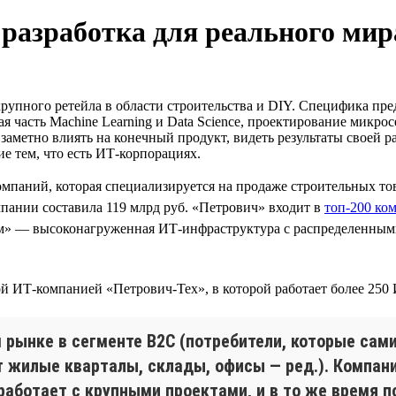
 разработка для реального мир
крупного ретейла в области строительства и DIY. Специфика пр
я часть Machine Learning и Data Science, проектирование микр
 заметно влиять на конечный продукт, видеть результаты своей 
е тем, что есть ИТ-корпорациях.
мпаний, которая специализируется на продаже строительных то
пании составила 119 млрд руб. «Петрович» входит в
топ-200 ко
ом» — высоконагруженная ИТ-инфраструктура с распределенным
й ИТ-компанией «Петрович-Тех», в которой работает более 250
 рынке в сегменте B2C (потребители, которые сами
 жилые кварталы, склады, офисы — ред.). Компан
, работает с крупными проектами, и в то же врем