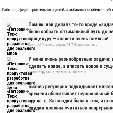
Работа в сфере строительного ретейла добавляет особенностей
Помню, как делал что-то вроде «зада
было собрать оптимальный путь до нес
процедуру — коллеги очень помогли!
Дмитрий Макаров, ведущий ИТ-бизнес-партнер
У меня очень разнообразные задачи:
сделать новое, а вписать новое в су
Алия Хайруллина, системный аналитик
Бизнес регулярно подкидывает инжене
времени обсчитывает персональный бо
сделать. Загвоздка была в том, что 
скидки должны считаться непрерывно.