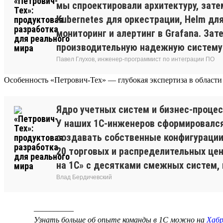
мы спроектировали архитектуру, зате
Kubernetes для оркестрации, Helm дл
мониторинг и алертинг в Grafana. За
производительную надежную систему и
Павел Глухов, инженер-программист по интеграции ПО
Особенность «Петрович-Тех» — глубокая экспертиза в области
Ядро учетных систем и бизнес-процес
У наших 1С-инженеров сформировался
создавать собственные конфигурации
20 торговых и распределительных це
на 1С» с десятками смежных систем, 
Влад Бердичевский
__________
Узнать больше об опыте команды в 1С можно на
Хабр