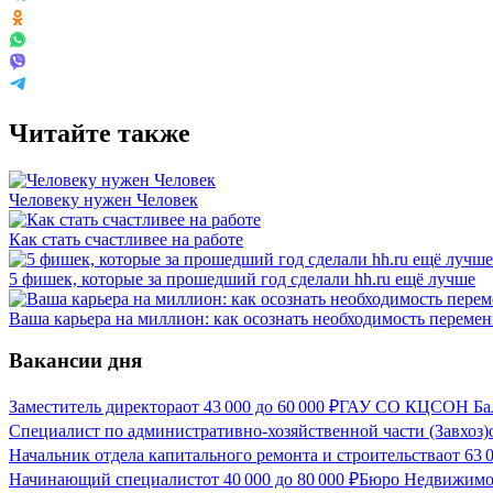
Читайте также
Человеку нужен Человек
Как стать счастливее на работе
5 фишек, которые за прошедший год сделали hh.ru ещё лучше
Ваша карьера на миллион: как осознать необходимость перемен
Вакансии дня
Заместитель директора
от
43 000
до
60 000
₽
ГАУ СО КЦСОН Бала
Специалист по административно-хозяйственной части (Завхоз)
Начальник отдела капитального ремонта и строительства
от
63 
Начинающий специалист
от
40 000
до
80 000
₽
Бюро Недвижимо