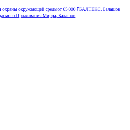
 и охраны окружающей среды
от
65 000
₽
БАЛТЕКС, Балашов
даемого Проживания Мирра, Балашов