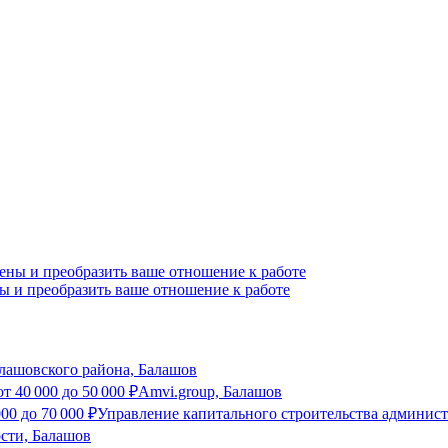
ы и преобразить ваше отношение к работе
шовского района, Балашов
от
40 000
до
50 000
₽
Amvi.group, Балашов
000
до
70 000
₽
Управление капитального строительства админис
сти, Балашов