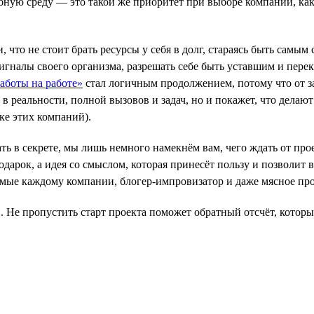
ную среду — это такой же приоритет при выборе компании, как 
и, что не стоит брать ресурсы у себя в долг, стараясь быть сам
игналы своего организма, разрешать себе быть уставшим и перекл
аботы на работе»
стал логичным продолжением, потому что от за
ь в реальности, полной вызовов и задач, но и покажет, что дела
ске этих компаний).
 в секрете, мы лишь немного намекнём вам, чего ждать от проек
одарок, а идея со смыслом, которая принесёт пользу и позволит 
омые каждому компании, блогер-импровизатор и даже мясное пр
. Не пропустить старт проекта поможет обратный отсчёт, которы