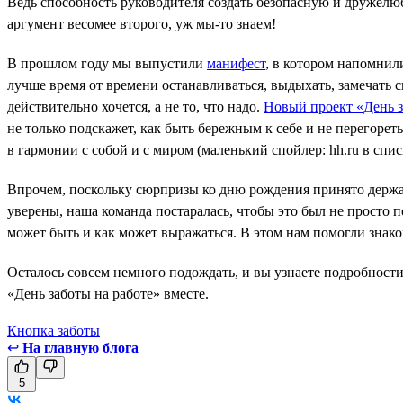
Ведь способность руководителя создать безопасную и дружелюб
аргумент весомее второго, уж мы-то знаем!
В прошлом году мы выпустили
манифест
, в котором напомнил
лучше время от времени останавливаться, выдыхать, замечать с
действительно хочется, а не то, что надо.
Новый проект «День з
не только подскажет, как быть бережным к себе и не перегорет
в гармонии с собой и с миром (маленький спойлер: hh.ru в спи
Впрочем, поскольку сюрпризы ко дню рождения принято держать
уверены, наша команда постаралась, чтобы это был не просто п
может быть и как может выражаться. В этом нам помогли знак
Осталось совсем немного подождать, и вы узнаете подробности
«День заботы на работе» вместе.
Кнопка заботы
↩
На главную блога
5