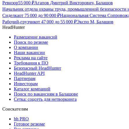
Ревизор
55 000
₽
Агапов Дмитрий Викторович, Балашов
Начальник отдела охраны труда, промышленной безопасности
Сиделка
от
75 000
до
90 000
₽
Национальная Система Сопровож
Рабочий-грузчик
от
47 000
до
55 000
₽
Экспо М, Балашов
HeadHunter
Размещение вакансий
Поиск по резюме
О компании
Наши вакансии
Реклама на сайте
Требования к ПО
Безопасный HeadHunter
HeadHunter API
Партнерам
Инвесторам
Каталог компаний
Поиск по вакансиям в Балашове
Сетка: соцсеть для нетворкинга
Соискателям
hh PRO
Готовое резюме