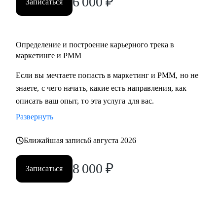
6 000
₽
Записаться
• Middle/senior специалистам в маркетинге и PMM для
получения консультаций по разного рода кейсам, по
выстраиваю карьерного.
Определение и построение карьерного трека в
• Всем, кто точно понимает, что хочет попасть в Digital-
маркетинге и PMM
маркетинг и PMM, но не знает, какие бывают направления,
с чего можно начать, в какую сторону двигаться.
Если вы мечтаете попасть в маркетинг и PMM, но не
знаете, с чего начать, какие есть направления, как
описать ваш опыт, то эта услуга для вас.
Развернуть
Ближайшая запись
6 августа 2026
8 000
₽
Записаться