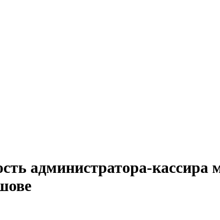
ость администратора-кассира м
шове