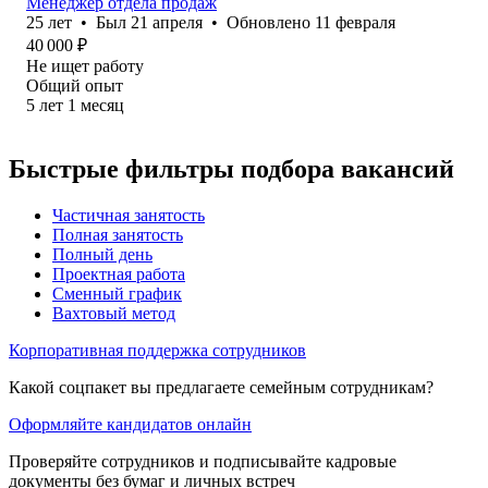
Менеджер отдела продаж
25
лет
•
Был
21 апреля
•
Обновлено
11 февраля
40 000
₽
Не ищет работу
Общий опыт
5
лет
1
месяц
Быстрые фильтры подбора вакансий
Частичная занятость
Полная занятость
Полный день
Проектная работа
Сменный график
Вахтовый метод
Корпоративная поддержка сотрудников
Какой соцпакет вы предлагаете семейным сотрудникам?
Оформляйте кандидатов онлайн
Проверяйте сотрудников и подписывайте кадровые
документы без бумаг и личных встреч