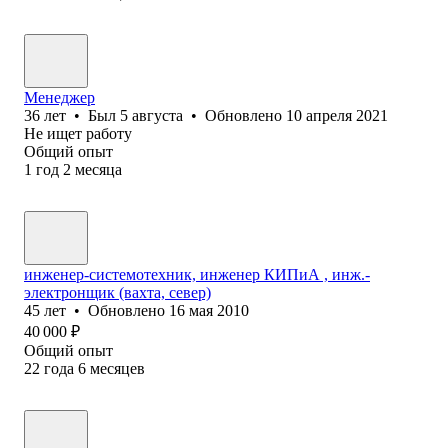
Менеджер
36
лет
•
Был
5 августа
•
Обновлено
10 апреля 2021
Не ищет работу
Общий опыт
1
год
2
месяца
инженер-системотехник, инженер КИПиА , инж.-
электронщик (вахта, север)
45
лет
•
Обновлено
16 мая 2010
40 000
₽
Общий опыт
22
года
6
месяцев