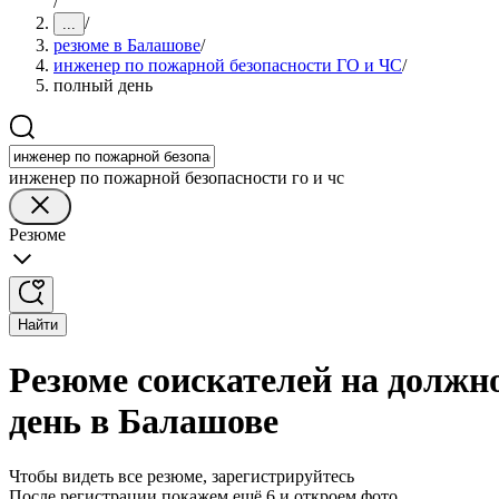
/
/
...
резюме в Балашове
/
инженер по пожарной безопасности ГО и ЧС
/
полный день
инженер по пожарной безопасности го и чс
Резюме
Найти
Резюме соискателей на должн
день в Балашове
Чтобы видеть все резюме, зарегистрируйтесь
После регистрации покажем ещё 6 и откроем фото