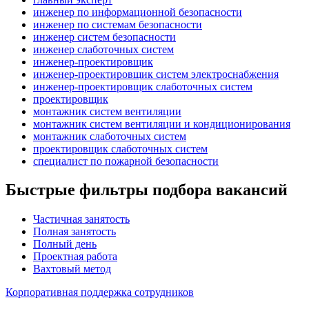
инженер по информационной безопасности
инженер по системам безопасности
инженер систем безопасности
инженер слаботочных систем
инженер-проектировщик
инженер-проектировщик систем электроснабжения
инженер-проектировщик слаботочных систем
проектировщик
монтажник систем вентиляции
монтажник систем вентиляции и кондиционирования
монтажник слаботочных систем
проектировщик слаботочных систем
специалист по пожарной безопасности
Быстрые фильтры подбора вакансий
Частичная занятость
Полная занятость
Полный день
Проектная работа
Вахтовый метод
Корпоративная поддержка сотрудников