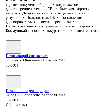
Ключевые навыки
ведение документооборота
•
водительское
удостоверение категория "В"
•
Высокая скорость
печати
•
Добросовестность
•
нацеленность на
результат
•
Пользователь ПК
•
Составление
договоров
•
умение вести переговоры
•
Целеустремленность
•
умение общаться с людьми
•
Коммуникабельность
•
аккуратность
•
внимательность
Начинающий специалист
34
года
•
Обновлено
15 марта 2014
15 000
₽
Начальник отдела продаж
31
год
•
Обновлено
24 апреля 2014
30 000
₽
Общий опыт