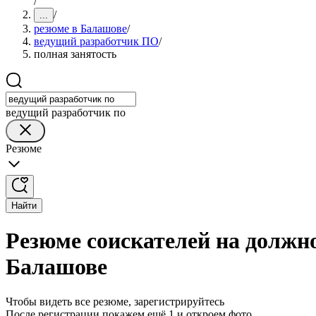
/
/
...
резюме в Балашове
/
ведущий разработчик ПО
/
полная занятость
ведущий разработчик по
Резюме
Найти
Резюме соискателей на должн
Балашове
Чтобы видеть все резюме, зарегистрируйтесь
После регистрации покажем ещё 1 и откроем фото