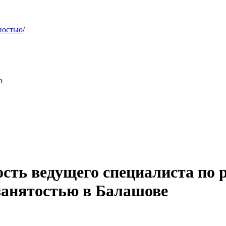
ностью
/
ю
сть ведущего специалиста по 
занятостью в Балашове