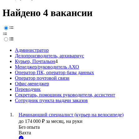
Найдено 4 вакансии
Администратор
Делопроизводитель, архивариус
Курьер, Почтальон
4
Менеджер/руководитель АХО
Оператор ПК, оператор базы данных
Оператор почтовой связи
Офис-менеджер
Переводчик
Секретарь, помощник руководителя, ассистент
Сотрудник пункта выдачи заказов
Начинающий специалист (курьер на велосипеде)
до
174 000
₽
за месяц,
на руки
Без опыта
Вахта