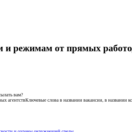
м и режимам от прямых работо
сылать вам?
вых агентств
Ключевые слова в названии вакансии, в названии 
асности и охраны окружающей среды