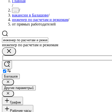
Главная
/
/
...
вакансии в Балашове
/
инженер по расчетам и режимам
/
от прямых работодателей
инженер по расчетам и режимам
Балашов
Другие параметры
1
График
Рабочие часы