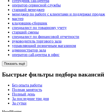
сотрудник call-центра
оператор сервисной службы
старший менеджер
менеджер по работе с клиентами и поддержке продаж
мастер
кладовщик-сборщик
специалист по товарному учету
старший смены
специалист по финансовой отчетности
руководитель торгового зала
управляющий розничным магазином
администратор зала
оператор call-центра в офис
Показать ещё
Быстрые фильтры подбора вакансий
Без опыта работы
Полная занятость
Полный день
За последние три дня
За сутки
HeadHunter