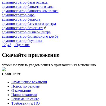
администратор базы отдыха
администратор банкетного зала
администратор банного комплекса
администратор бара
администратор-бариста
администратор батутного центра
администратор без опыта
6
администратор бизнес-центра
администратор бильярдного клуба
администратор боулинга
1
2
3
4
5
...
13
дальше
Скачайте приложение
Чтобы получать уведомления о приглашениях мгновенно
HeadHunter
Размещение вакансий
Поиск по резюме
О компании
Наши вакансии
Реклама на сайте
Требования к ПО