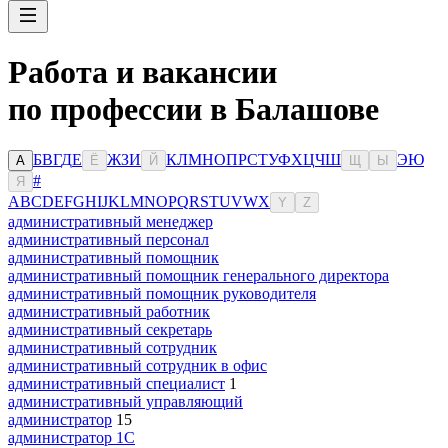
Работа и вакансии
по профессии в Балашове
Б
В
Г
Д
Е
Ж
З
И
К
Л
М
Н
О
П
Р
С
Т
У
Ф
Х
Ц
Ч
Ш
Э
Ю
А
Ё
Й
Щ
Ы
#
Я
A
B
C
D
E
F
G
H
I
J
K
L
M
N
O
P
Q
R
S
T
U
V
W
X
Y
Z
административный менеджер
административный персонал
административный помощник
административный помощник генерального директора
административный помощник руководителя
административный работник
административный секретарь
административный сотрудник
административный сотрудник в офис
административный специалист
1
административный управляющий
администратор
15
администратор 1С