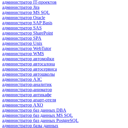
администратор IT-проектов
администратор Jira
администратор MS SQL
администратор Oracle
администратор SAP Basis
администратор SAS
администратор SharePoint
администратор SPA
администратор Unix
администратор WebTutor
администратор WMS
администратор автомойки
администратор автосалона
администратор автосервиса
администратор автошколы
администратор АЗС
администратор-аналитик
администратор-аниматор
администратор антикафе
администратор апарт-отеля
администратор АХО
администратор баз данных DBA
администратор баз данных MS SQL
администратор баз данных PostgreSQL
администратор базы данных