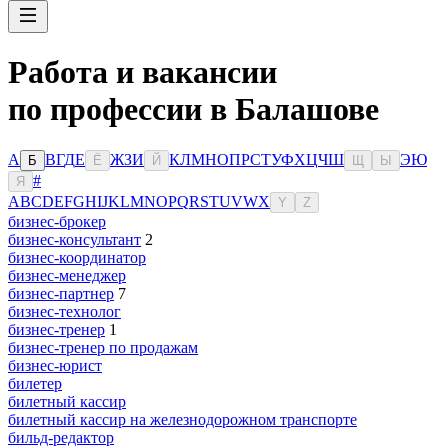
Работа и вакансии
по профессии в Балашове
А
В
Г
Д
Е
Ж
З
И
К
Л
М
Н
О
П
Р
С
Т
У
Ф
Х
Ц
Ч
Ш
Э
Ю
Б
Ё
Й
Щ
Ы
#
Я
A
B
C
D
E
F
G
H
I
J
K
L
M
N
O
P
Q
R
S
T
U
V
W
X
Y
Z
бизнес-брокер
бизнес-консультант
2
бизнес-координатор
бизнес-менеджер
бизнес-партнер
7
бизнес-технолог
бизнес-тренер
1
бизнес-тренер по продажам
бизнес-юрист
билетер
билетный кассир
билетный кассир на железнодорожном транспорте
бильд-редактор