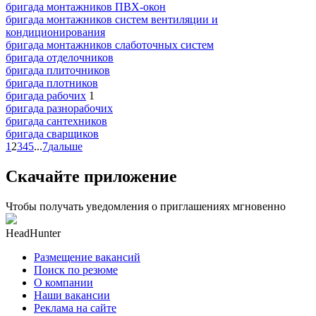
бригада монтажников ПВХ-окон
бригада монтажников систем вентиляции и
кондиционирования
бригада монтажников слаботочных систем
бригада отделочников
бригада плиточников
бригада плотников
бригада рабочих
1
бригада разнорабочих
бригада сантехников
бригада сварщиков
1
2
3
4
5
...
7
дальше
Скачайте приложение
Чтобы получать уведомления о приглашениях мгновенно
HeadHunter
Размещение вакансий
Поиск по резюме
О компании
Наши вакансии
Реклама на сайте