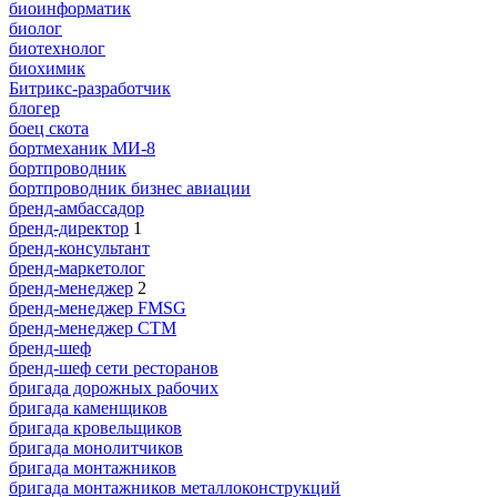
биоинформатик
биолог
биотехнолог
биохимик
Битрикс-разработчик
блогер
боец скота
бортмеханик МИ-8
бортпроводник
бортпроводник бизнес авиации
бренд-амбассадор
бренд-директор
1
бренд-консультант
бренд-маркетолог
бренд-менеджер
2
бренд-менеджер FMSG
бренд-менеджер СТМ
бренд-шеф
бренд-шеф сети ресторанов
бригада дорожных рабочих
бригада каменщиков
бригада кровельщиков
бригада монолитчиков
бригада монтажников
бригада монтажников металлоконструкций