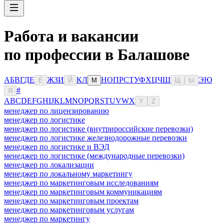
Работа и вакансии
по профессии в Балашове
А
Б
В
Г
Д
Е
Ж
З
И
К
Л
Н
О
П
Р
С
Т
У
Ф
Х
Ц
Ч
Ш
Э
Ю
Ё
Й
М
Щ
Ы
#
Я
A
B
C
D
E
F
G
H
I
J
K
L
M
N
O
P
Q
R
S
T
U
V
W
X
Y
Z
менеджер по лицензированию
менеджер по логистике
менеджер по логистике (внутрироссийские перевозки)
менеджер по логистике железнодорожные перевозки
менеджер по логистике и ВЭД
менеджер по логистике (международные перевозки)
менеджер по локализации
менеджер по локальному маркетингу
менеджер по маркетинговым исследованиям
менеджер по маркетинговым коммуникациям
менеджер по маркетинговым проектам
менеджер по маркетинговым услугам
менеджер по маркетингу