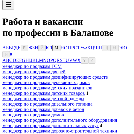
Работа и вакансии
по профессии в Балашове
А
Б
В
Г
Д
Е
Ж
З
И
К
Л
Н
О
П
Р
С
Т
У
Ф
Х
Ц
Ч
Ш
Э
Ю
Ё
Й
М
Щ
Ы
#
Я
A
B
C
D
E
F
G
H
I
J
K
L
M
N
O
P
Q
R
S
T
U
V
W
X
Y
Z
менеджер по продажам ГСМ
менеджер по продажам дверей
менеджер по продажам дезинфицирующих средств
менеджер по продажам деревянных домов
менеджер по продажам детских праздников
менеджер по продажам детских товаров
1
менеджер по продажам детской одежды
менеджер по продажам дизельного топлива
менеджер по продажам добавок в бетон
менеджер по продажам домов
менеджер по продажам дополнительного оборудования
менеджер по продажам дополнительных услуг
4
менеджер по продажам дорожно-строительной техники