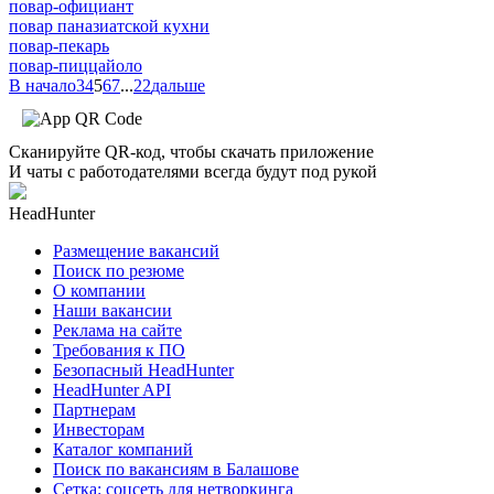
повар-официант
повар паназиатской кухни
повар-пекарь
повар-пиццайоло
В начало
3
4
5
6
7
...
22
дальше
Сканируйте QR-код, чтобы скачать приложение
И чаты с работодателями всегда будут под рукой
HeadHunter
Размещение вакансий
Поиск по резюме
О компании
Наши вакансии
Реклама на сайте
Требования к ПО
Безопасный HeadHunter
HeadHunter API
Партнерам
Инвесторам
Каталог компаний
Поиск по вакансиям в Балашове
Сетка: соцсеть для нетворкинга