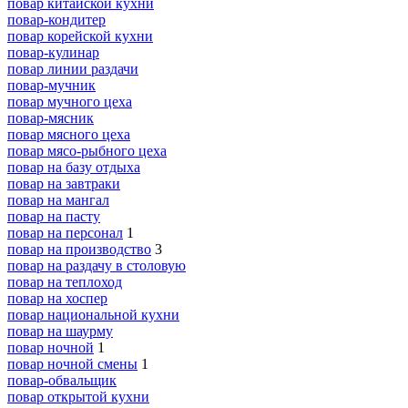
повар китайской кухни
повар-кондитер
повар корейской кухни
повар-кулинар
повар линии раздачи
повар-мучник
повар мучного цеха
повар-мясник
повар мясного цеха
повар мясо-рыбного цеха
повар на базу отдыха
повар на завтраки
повар на мангал
повар на пасту
повар на персонал
1
повар на производство
3
повар на раздачу в столовую
повар на теплоход
повар на хоспер
повар национальной кухни
повар на шаурму
повар ночной
1
повар ночной смены
1
повар-обвальщик
повар открытой кухни