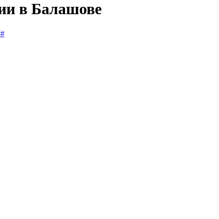
сии в Балашове
#