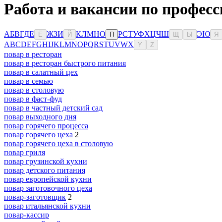
Работа и вакансии по профес
А
Б
В
Г
Д
Е
Ж
З
И
К
Л
М
Н
О
Р
С
Т
У
Ф
Х
Ц
Ч
Ш
Э
Ю
Ё
Й
П
Щ
Ы
Я
A
B
C
D
E
F
G
H
I
J
K
L
M
N
O
P
Q
R
S
T
U
V
W
X
Y
Z
повар в ресторан
повар в ресторан быстрого питания
повар в салатный цех
повар в семью
повар в столовую
повар в фаст-фуд
повар в частный детский сад
повар выходного дня
повар горячего процесса
повар горячего цеха
2
повар горячего цеха в столовую
повар гриля
повар грузинской кухни
повар детского питания
повар европейской кухни
повар заготовочного цеха
повар-заготовщик
2
повар итальянской кухни
повар-кассир