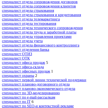
специалист отдела сопровождения договоров
специалист отдела сопровождения клиентов
специалист отдела страхования
специалист отдела страхования и кредитования
специалист отдела телемаркетинга
специалист отдела тестирования
специалист отдела технического сопровождения
специалист отдела труда и заработной платы
специалист отдела управления проектами
специалист отдела учета
специалист отдела финансового контроллинга
специалист отделения банка
специалист ОТИЗ
специалист ОТК
специалист офиса продаж
5
специалист офиса-склада
специалист офисных продаж
1
специалист охраны
2
специалист первой линии технической поддержки
специалист планово-договорного отдела
специалист планово-экономического отдела
специалист по 3D-моделированию
специалист по e-mail-рассылкам
специалист по IT
6
специалист по SEO-и контекстной рекламе