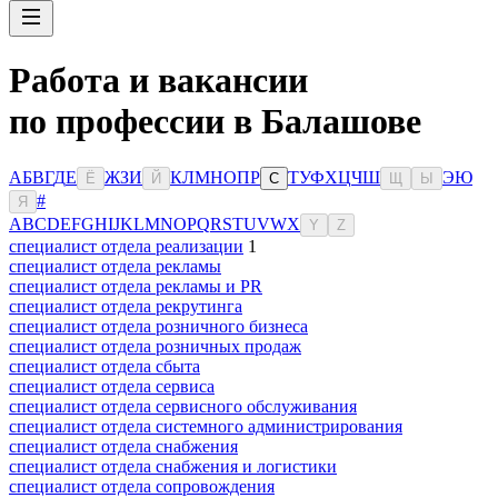
Работа и вакансии
по профессии в Балашове
А
Б
В
Г
Д
Е
Ж
З
И
К
Л
М
Н
О
П
Р
Т
У
Ф
Х
Ц
Ч
Ш
Э
Ю
Ё
Й
С
Щ
Ы
#
Я
A
B
C
D
E
F
G
H
I
J
K
L
M
N
O
P
Q
R
S
T
U
V
W
X
Y
Z
специалист отдела реализации
1
специалист отдела рекламы
специалист отдела рекламы и PR
специалист отдела рекрутинга
специалист отдела розничного бизнеса
специалист отдела розничных продаж
специалист отдела сбыта
специалист отдела сервиса
специалист отдела сервисного обслуживания
специалист отдела системного администрирования
специалист отдела снабжения
специалист отдела снабжения и логистики
специалист отдела сопровождения