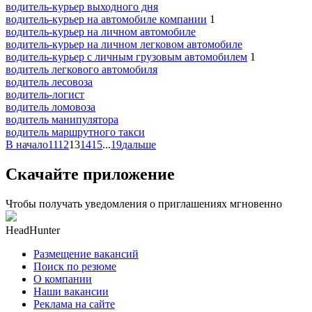
водитель-курьер выходного дня
водитель-курьер на автомобиле компании
1
водитель-курьер на личном автомобиле
водитель-курьер на личном легковом автомобиле
водитель-курьер с личным грузовым автомобилем
1
водитель легкового автомобиля
водитель лесовоза
водитель-логист
водитель ломовоза
водитель манипулятора
водитель маршрутного такси
В начало
11
12
13
14
15
...
19
дальше
Скачайте приложение
Чтобы получать уведомления о приглашениях мгновенно
HeadHunter
Размещение вакансий
Поиск по резюме
О компании
Наши вакансии
Реклама на сайте