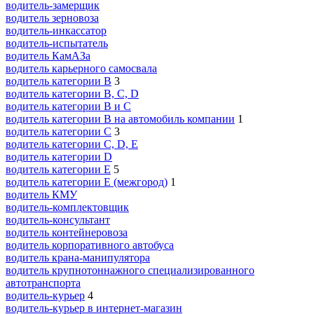
водитель-замерщик
водитель зерновоза
водитель-инкассатор
водитель-испытатель
водитель КамАЗа
водитель карьерного самосвала
водитель категории B
3
водитель категории B, C, D
водитель категории B и C
водитель категории B на автомобиль компании
1
водитель категории C
3
водитель категории C, D, E
водитель категории D
водитель категории E
5
водитель категории E (межгород)
1
водитель КМУ
водитель-комплектовщик
водитель-консультант
водитель контейнеровоза
водитель корпоративного автобуса
водитель крана-манипулятора
водитель крупнотоннажного специализированного
автотранспорта
водитель-курьер
4
водитель-курьер в интернет-магазин