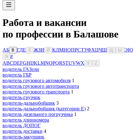
Работа и вакансии
по профессии в Балашове
А
Б
Г
Д
Е
Ж
З
И
К
Л
М
Н
О
П
Р
С
Т
У
Ф
Х
Ц
Ч
Ш
Э
Ю
В
Ё
Й
Щ
Ы
#
Я
A
B
C
D
E
F
G
H
I
J
K
L
M
N
O
P
Q
R
S
T
U
V
W
X
Y
Z
водитель ГАЗели
водитель ГБР
водитель грузового автомобиля
1
водитель грузового автотранспорта
водитель грузового транспорта
1
водитель-грузчик
водитель-дальнобойщик
3
водитель-дальнобойщик (категории Е)
2
водитель дизельного погрузчика
1
водитель длинномера
водитель ДОПОГ
водитель доставки
4
водитель-закупщик