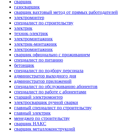
сварщик
газосварщик
сварщик вахтовый метод от прямых работодателей
электромонтер
специалист по строительству
электрик
техник-электрик
электромонтажник
электрик-монтажник
электромонтажник
сварщик официально с проживанием
специалист по питанию
бетонщик
специалист по подбору персонала
администратор выходного дня
администратор приложений
специалист по обслуживанию абонентов
специалист по работе с абонентами
старший электромонтер
электросварщик ручной сварки
главный специалист по строительству
главный электрик
менеджер по строительству
сварщик НАКС
сварщик металлоконструкций