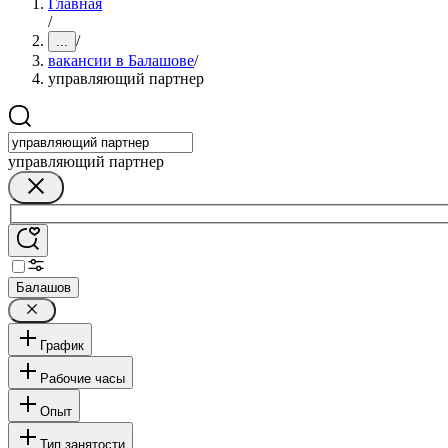
Главная
/
/
...
вакансии в Балашове
/
управляющий партнер
управляющий партнер
Балашов
График
Рабочие часы
Опыт
Тип занятости