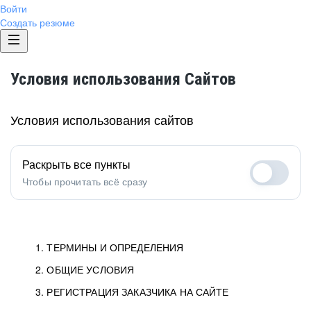
Войти
Создать резюме
Условия использования Сайтов
Условия использования сайтов
Раскрыть все пункты
Чтобы прочитать всё сразу
1. ТЕРМИНЫ И ОПРЕДЕЛЕНИЯ
2. ОБЩИЕ УСЛОВИЯ
1.1. Хэдхантер
исполнитель, юридическое
лицо ООО «Хэдхантер», ИНН
Условия определяют отношения между Заказчиками,
3. РЕГИСТРАЦИЯ ЗАКАЗЧИКА НА САЙТЕ
7718620740, адрес: 129085,
Пользователями и Хэдхантер.