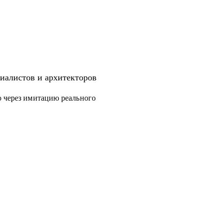
иалистов и архитекторов
ю через имитацию реального
дготовка к собеседованиям.
уровня.