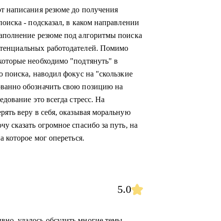
от написания резюме до получения
поиска - подсказал, в каком направлении
наполнение резюме под алгоритмы поиска
отенциальных работодателей. Помимо
которые необходимо "подтянуть" в
о поиска, наводил фокус на "скользкие
ованно обозначить свою позицию на
едование это всегда стресс. На
рять веру в себя, оказывая моральную
чу сказать огромное спасибо за путь, на
а которое мог опереться.
5.0
но, удалось обсудить многие темы.