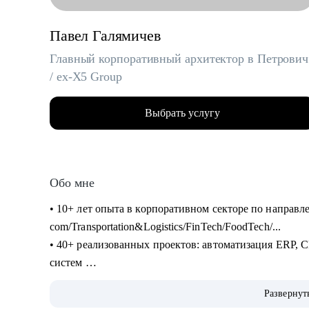
Павел Галямичев
Главный корпоративный архитектор в Петрович
/ ex-X5 Group
Выбрать услугу
Обо мне
• 10+ лет опыта в корпоративном секторе по направл
com/Transportation&Logistics/FinTech/FoodTech/...
• 40+ реализованных проектов: автоматизация ERP
систем
• 200+ часов аудита B2B: реальная практика и пони
Развернут
• 400+ собеседований проведенных для того, чтобы с