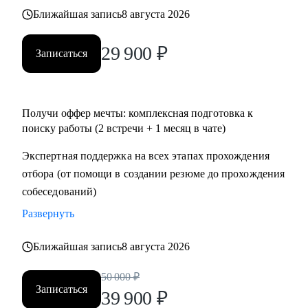
• Тем, кто хочет перейти в IT и аналитику из смежной
Ближайшая запись
8 августа 2026
сферы;
• Всем IT-специалистам, которые хотят релоцироваться в
29 900
₽
Записаться
Испанию и работать удаленно
Получи оффер мечты: комплексная подготовка к
поиску работы (2 встречи + 1 месяц в чате)
Экспертная поддержка на всех этапах прохождения
отбора (от помощи в создании резюме до прохождения
собеседований)
Развернуть
Ближайшая запись
8 августа 2026
50 000
₽
Записаться
39 900
₽