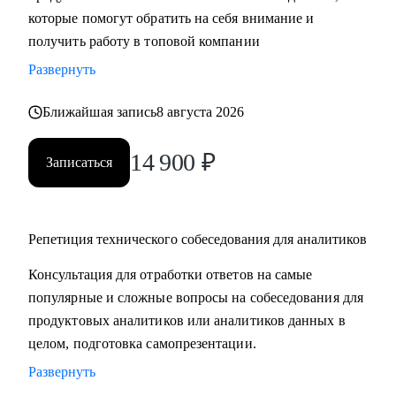
которые помогут обратить на себя внимание и
компетенций;
получить работу в топовой компании
• Получить практические советы по управлению командой;
• Сформировать свою стратегию профессионального роста;
Развернуть
• Найти удаленную работу и переехать жить к морю в
страну своей мечты;
Ближайшая запись
8 августа 2026
14 900
₽
Кому могу помочь:
Записаться
• Продуктовым аналитикам, аналитикам данных и продаж
уровня Senior, которые хотят вырасти в должности и
перейти в Team leader’ы или выстроить горизонтальный
Репетиция технического собеседования для аналитиков
трек развития;
• Junior и Middle Продуктовым аналитикам, аналитикам
Консультация для отработки ответов на самые
данных и продаж, которые хотят повысить свой грейд;
популярные и сложные вопросы на собеседования для
• Выпускникам и студентам, которые ищут свою первую
продуктовых аналитиков или аналитиков данных в
работу в аналитике;
целом, подготовка самопрезентации.
• Аналитикам, которые хотят перейти из стартапа в
Развернуть
корпорацию;